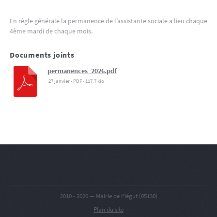
En règle générale la permanence de l’assistante sociale a lieu chaque
4ème mardi de chaque mois.
Documents joints
permanences_2026.pdf
27 janvier
-
PDF
-
117.7 kio
2010 -
2026 — Mairie de Piégut (05130)
Plan du site