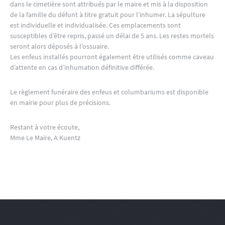
dans le cimetière sont attribués par le maire et mis à la disposition
de la famille du défunt à titre gratuit pour l’inhumer. La sépulture
est individuelle et individualisée. Ces emplacements sont
susceptibles d’être repris, passé un délai de 5 ans. Les restes mortels
seront alors déposés à l’ossuaire.
Les enfeus installés pourront également être utilisés comme caveau
d’attente en cas d’inhumation définitive différée.
Le règlement funéraire des enfeus et columbariums est disponible
en mairie pour plus de précisions.
Restant à votre écoute,
Mme Le Maire, A Kuentz