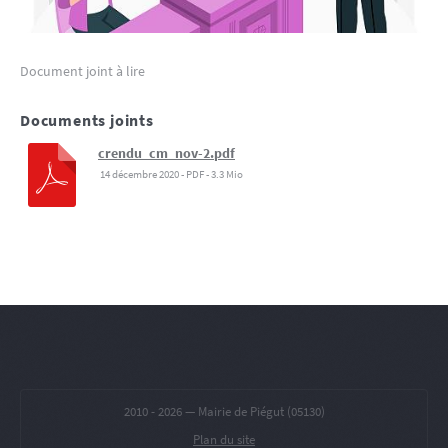
Document joint à lire
Documents joints
crendu_cm_nov-2.pdf
14 décembre 2020
-
PDF
-
3.3 Mio
2010 -
2026 — Mairie de Piégut (05130)
Plan du site