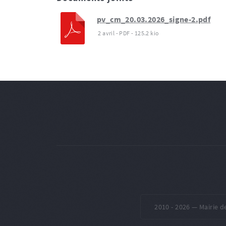
pv_cm_20.03.2026_signe-2.pdf
2 avril
-
PDF
-
125.2 kio
2010 -
2026 — Mairie d