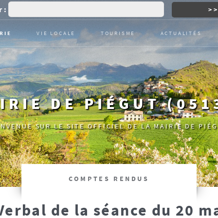
 :
RIE
VIE LOCALE
TOURISME
ACTUALITÉS
IRIE DE PIÉGUT (051
ENVENUE SUR LE SITE OFFICIEL DE LA MAIRIE DE PIÉG
COMPTES RENDUS
Verbal de la séance du 20 m