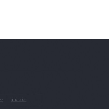
er
HTML5 UP