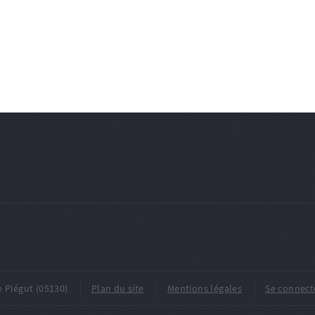
e Piégut (05130)
Plan du site
Mentions légales
Se connect