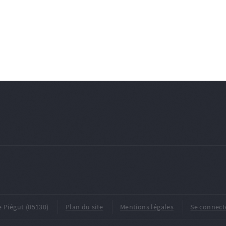
e Piégut (05130)
Plan du site
Mentions légales
Se connect