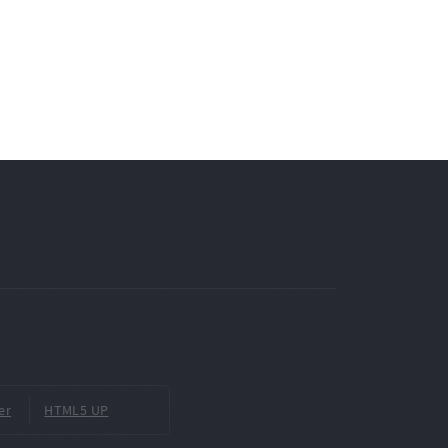
er
HTML5 UP