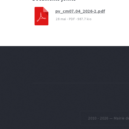
pv_cm07.04_2026-2.pdf
28 mai
-
PDF
-
987.7 kio
2010 -
2026 — Mairie d