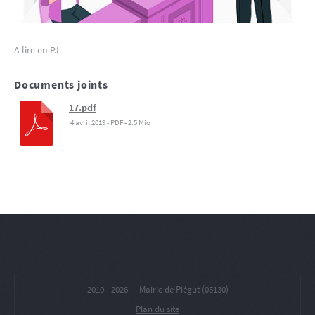
A lire en PJ
Documents joints
17.pdf
4 avril 2019
-
PDF
-
2.5 Mio
2010 -
2026 — Mairie de Piégut (05130)
Plan du site