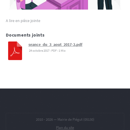
A lire en pièce jointe
Documents joints
seance_du_3_aout_2017-2.pdf
24 octobre 2017
-
PDF
-
1 Mio
2010 -
2026 — Mairie de Piégut (05130)
Plan du site