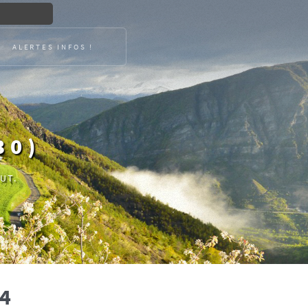
ALERTES INFOS !
30)
UT.
14