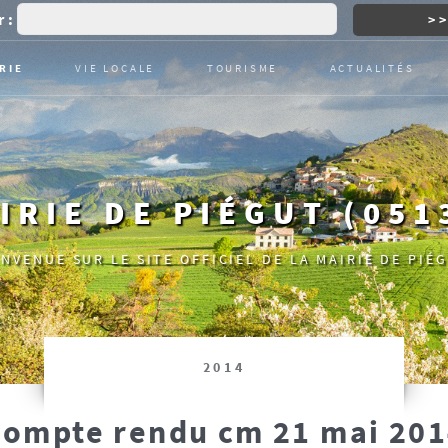
 :
RIE
VIE LOCALE
TOURISME
ACTUALITÉS
IRIE DE PIÉGUT (051
ENVENUE SUR LE SITE OFFICIEL DE LA MAIRIE DE PIÉG
2014
ompte rendu cm 21 mai 20