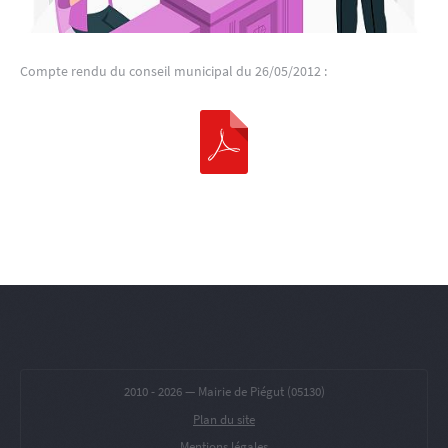
Compte rendu du conseil municipal du 26/05/2012 :
2010 -
2026 — Mairie de Piégut (05130)
Plan du site
Mentions légales