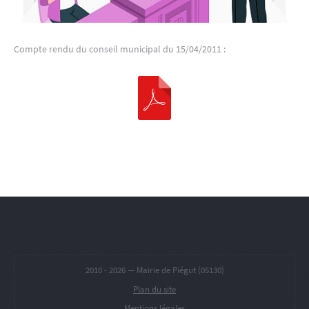
Compte rendu du conseil municipal du 15/04/2011 :
2010 -
2026 — Mairie de Piégut (05130)
Plan du site
Mentions légales