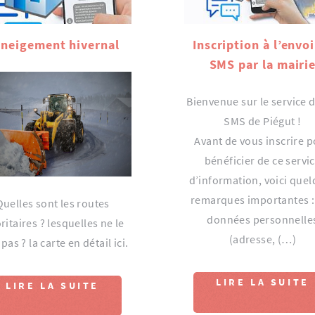
neigement hivernal
Inscription à l’envo
SMS par la mairi
Bienvenue sur le service d
SMS de Piégut !
Avant de vous inscrire 
bénéficier de ce servi
d’information, voici que
remarques importantes :
Quelles sont les routes
données personnelle
ritaires ? lesquelles ne le
(adresse, (…)
pas ? la carte en détail ici.
LIRE LA SUITE
LIRE LA SUITE