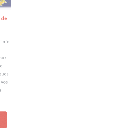
i de
e
’info
pour
ce
lques
 Vos
s