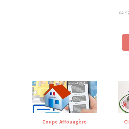
04-9
Coupe Affouagère
C