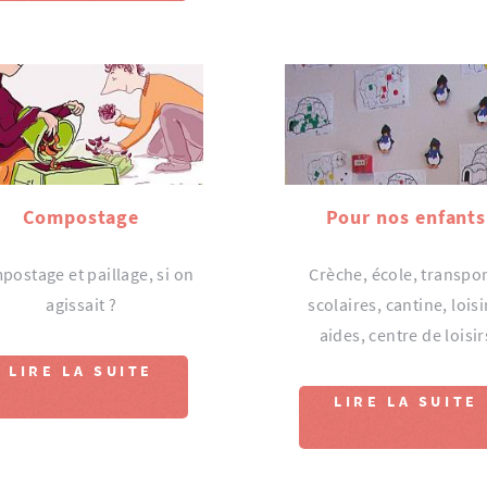
Compostage
Pour nos enfants
ostage et paillage, si on
Crèche, école, transpo
agissait ?
scolaires, cantine, loisi
aides, centre de loisir
LIRE LA SUITE
LIRE LA SUITE