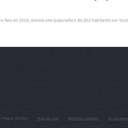
eu lieu en 2019, donne une population de 202 habitants sur to
e Piégut (05130)
Plan du site
Mentions légales
Se connect