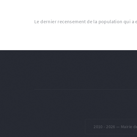
Le dernier recensement de la population qui a 
2010 -
2026 — Mairie d