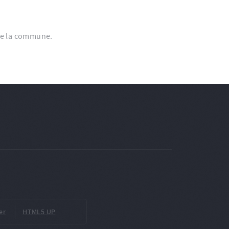
ute la commune.
er
HTML5 UP