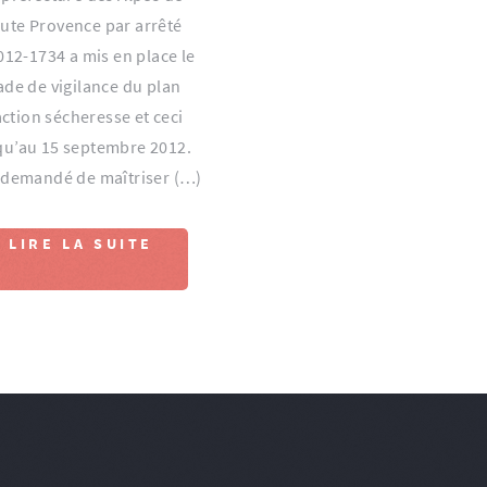
ute Provence par arrêté
012-1734 a mis en place le
ade de vigilance du plan
action sécheresse et ceci
qu’au 15 septembre 2012.
t demandé de maîtriser (…)
LIRE LA SUITE