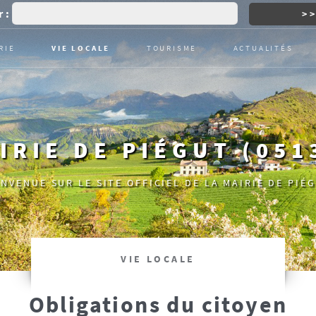
 :
RIE
VIE LOCALE
TOURISME
ACTUALITÉS
IRIE DE PIÉGUT (051
ENVENUE SUR LE SITE OFFICIEL DE LA MAIRIE DE PIÉG
VIE LOCALE
Obligations du citoyen