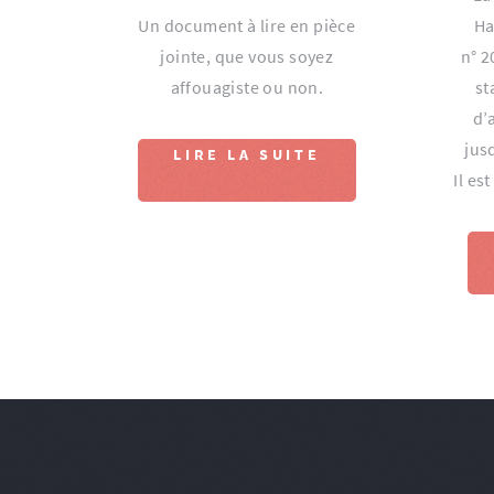
Un document à lire en pièce
Ha
jointe, que vous soyez
n° 2
affouagiste ou non.
st
d’
jus
LIRE LA SUITE
Il es