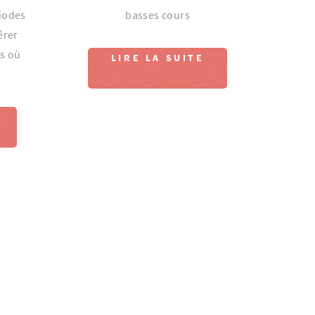
iodes
basses cours
érer
es où
LIRE LA SUITE