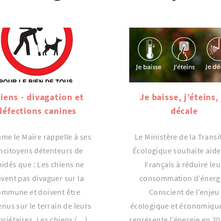
iens - divagation et
Je baisse, j’éteins,
défections canines
décale
me le Maire rappelle à ses
Le Ministère de la Transi
ncitoyens détenteurs de
Écologique souhaite aide
nidés que : Les chiens ne
Français à réduire leu
ivent pas divaguer sur la
consommation d’énerg
ommune et doivent être
Conscient de l’enjeu
nus sur le terrain de leurs
écologique et économiqu
priétaires. Les chiens (…)
représente l’énergie en 20