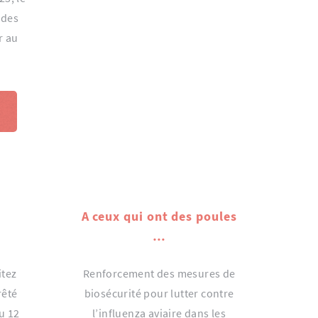
 des
r au
A ceux qui ont des poules
…
itez
Renforcement des mesures de
rêté
biosécurité pour lutter contre
u 12
l’influenza aviaire dans les