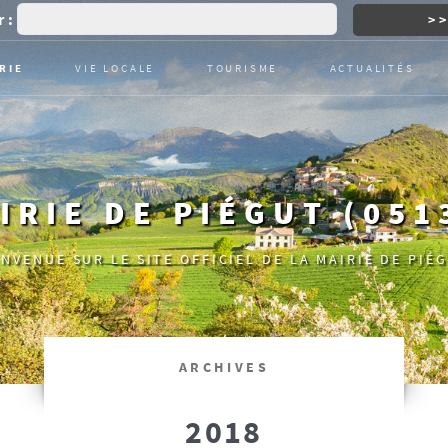
 :
RIE
VIE LOCALE
TOURISME
ACTUALITÉS
IRIE DE PIÉGUT (051
ENVENUE SUR LE SITE OFFICIEL DE LA MAIRIE DE PIÉG
ARCHIVES
2018