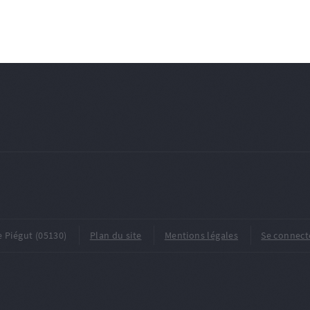
e Piégut (05130)
Plan du site
Mentions légales
Se connect