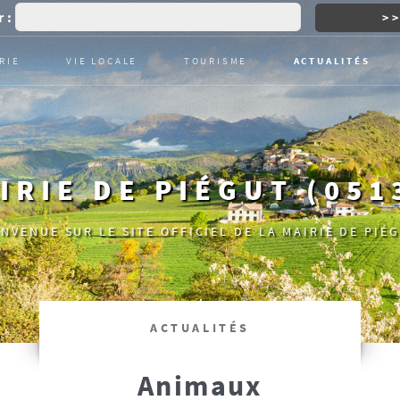
 :
RIE
VIE LOCALE
TOURISME
ACTUALITÉS
IRIE DE PIÉGUT (051
ENVENUE SUR LE SITE OFFICIEL DE LA MAIRIE DE PIÉG
ACTUALITÉS
Animaux