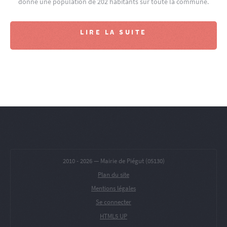
donne une population de 202 habitants sur toute la commune.
LIRE LA SUITE
2010 -
2026 — Mairie de Piégut (05130)
Plan du site
Mentions légales
Se connecter
HTML5 UP