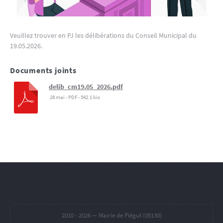
Veuillez trouver en PJ les délibérations du Conseil Municipal du
19.05.2026.
Documents joints
delib_cm19.05_2026.pdf
28 mai
-
PDF
-
542.1 kio
2010 -
2026 — Mairie de Piégut (05130)