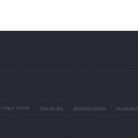
e Piégut (05130)
Plan du site
Mentions légales
Se connect