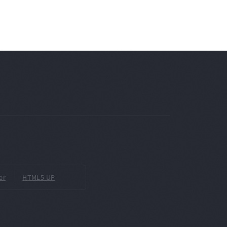
er
HTML5 UP