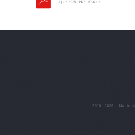
4 juin 2025
-
PDF
-
97.6 kio
2010 -
2026 — Mairie d