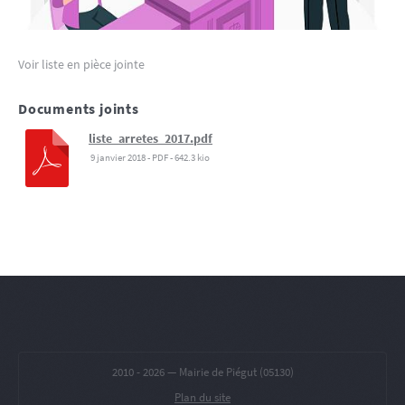
Voir liste en pièce jointe
Documents joints
liste_arretes_2017.pdf
9 janvier 2018
-
PDF
-
642.3 kio
2010 -
2026 — Mairie de Piégut (05130)
Plan du site